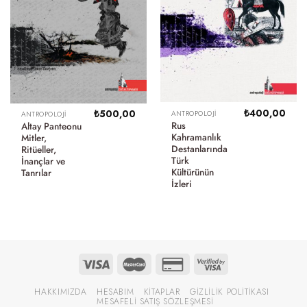
₺
400,00
₺
500,00
ANTROPOLOJI
ANTROPOLOJI
Rus
Altay Panteonu
Kahramanlık
Mitler,
Destanlarında
Ritüeller,
Türk
İnançlar ve
Kültürünün
Tanrılar
İzleri
HAKKIMIZDA
HESABIM
KITAPLAR
GIZLILIK POLITIKASI
MESAFELI SATIŞ SÖZLEŞMESI