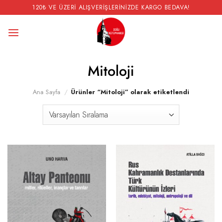
İçeriğe
120₺ VE ÜZERI ALIŞVERIŞLERINIZDE KARGO BEDAVA!
atla
Mitoloji
Ana Sayfa
/
Ürünler “Mitoloji” olarak etiketlendi