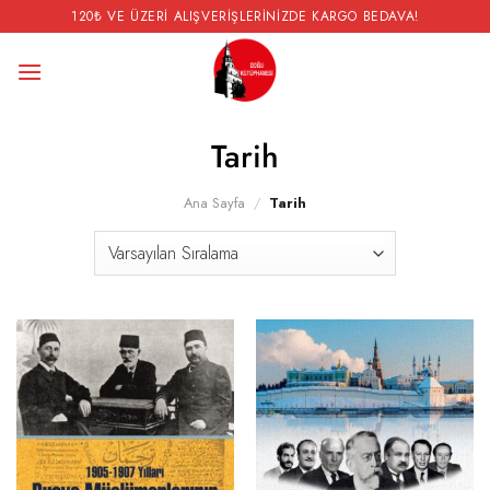
İçeriğe
120₺ VE ÜZERI ALIŞVERIŞLERINIZDE KARGO BEDAVA!
atla
Tarih
Ana Sayfa
/
Tarih