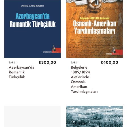
₺
300,00
₺
400,00
TARIH
TARIH
Azerbaycan’da
Belgelerle
Romantik
1889/1894
Türkçülük
Aletlerinde
Osmanlı-
Amerikan
Yardımlaşmaları