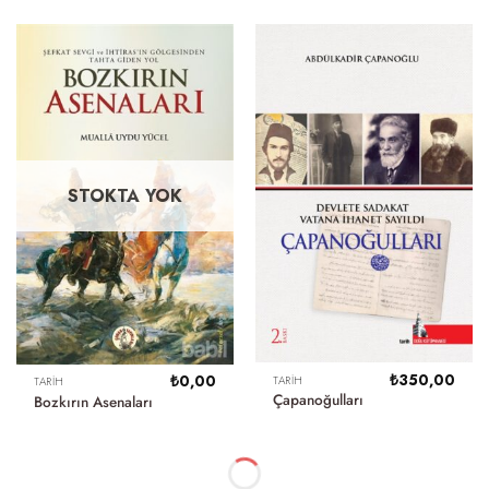
STOKTA YOK
₺
350,00
₺
0,00
TARIH
TARIH
Çapanoğulları
Bozkırın Asenaları