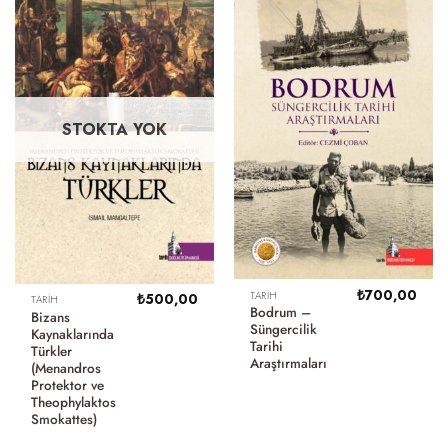
STOKTA YOK
₺
700,00
TARIH
₺
500,00
TARIH
Bodrum –
Bizans
Süngercilik
Kaynaklarında
Tarihi
Türkler
Araştırmaları
(Menandros
Protektor ve
Theophylaktos
Smokattes)