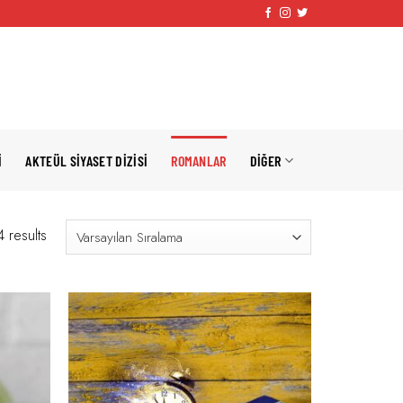
I
AKTEÜL SIYASET DIZISI
ROMANLAR
DIĞER
 results