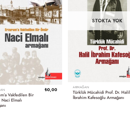
STOKTA YOK
ARMAĞAN
₺
0,00
ĞAN
Türklük Mücahidi Prof. Dr. Hali
m’a Vakfedilen Bir
İbrahim Kafesoğlu Armağanı
 Naci Elmalı
anı