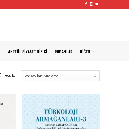
I
AKTEÜL SIYASET DIZISI
ROMANLAR
DIĞER
 results