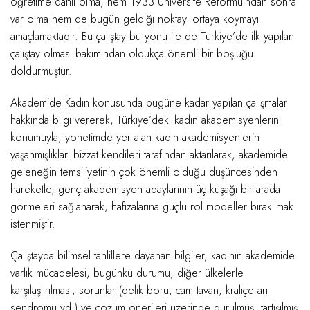
öğretime dâhil olma, hem 1933 Üniversite Reformu’ndan sonra
var olma hem de bugün geldiği noktayı ortaya koymayı
amaçlamaktadır. Bu çalıştay bu yönü ile de Türkiye’de ilk yapılan
çalıştay olması bakımından oldukça önemli bir boşluğu
doldurmuştur.
Akademide Kadın konusunda bugüne kadar yapılan çalışmalar
hakkında bilgi vererek, Türkiye’deki kadın akademisyenlerin
konumuyla, yönetimde yer alan kadın akademisyenlerin
yaşanmışlıkları bizzat kendileri tarafından aktarılarak, akademide
geleneğin temsiliyetinin çok önemli olduğu düşüncesinden
hareketle, genç akademisyen adaylarının üç kuşağı bir arada
görmeleri sağlanarak, hafızalarına güçlü rol modeller bırakılmak
istenmiştir.
Çalıştayda bilimsel tahlillere dayanan bilgiler, kadının akademide
varlık mücadelesi, bugünkü durumu, diğer ülkelerle
karşılaştırılması, sorunlar (delik boru, cam tavan, kraliçe arı
sendromu vd.) ve çözüm önerileri üzerinde durulmuş, tartışılmış