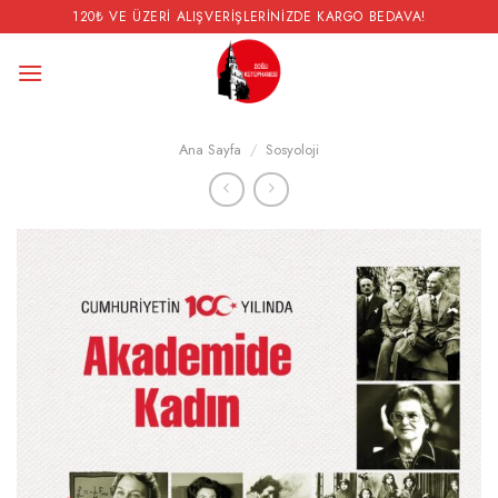
İçeriğe
120₺ VE ÜZERI ALIŞVERIŞLERINIZDE KARGO BEDAVA!
atla
Ana Sayfa
/
Sosyoloji