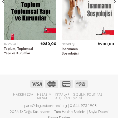
₺
250,00
₺
200,00
SOSYOLOJI
SOSYOLOJI
Toplum, Toplumsal
İnanmanın
Yapı ve Kurumlar
Sosyolojisi
HAKKIMIZDA
HESABIM
KITAPLAR
GIZLILIK POLITIKASI
MESAFELI SATIŞ SÖZLEŞMESI
siparis@dogukutuphanesi.org | 0 544 973 1908
2026 © Doğu Kütüphanesi | Tüm Hakları Saklıdır. | Sayfa Düzeni
Korkut.Design