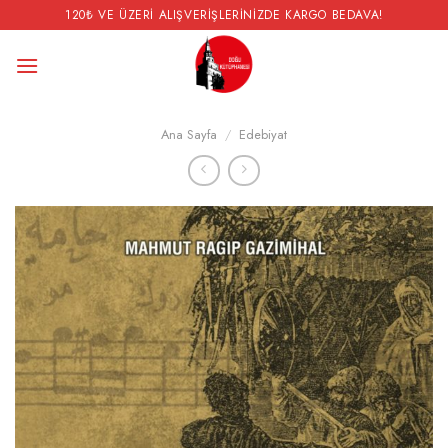
İçeriğe
120₺ VE ÜZERI ALIŞVERIŞLERINIZDE KARGO BEDAVA!
atla
Ana Sayfa
/
Edebiyat