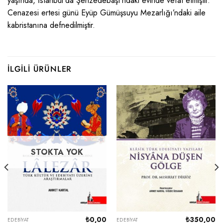
yaşında, İstanbul’da Şehzedebaşı’ndaki evinde vefat etmiştir.
Cenazesi ertesi günü Eyüp Gümüşsuyu Mezarlığı’ndaki aile
kabristanına defnedilmiştir.
İLGILI ÜRÜNLER
STOKTA YOK
₺
0,00
₺
350,00
EDEBIYAT
EDEBIYAT