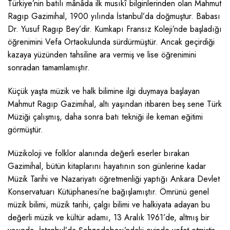
Türkiye’nin batılı mânâda ilk musıkî bilginlerinden olan Mahmut
Ragıp Gazimihal, 1900 yılında İstanbul’da doğmuştur. Babası
Dr. Yusuf Ragıp Bey’dir. Kumkapı Fransız Koleji’nde başladığı
öğrenimini Vefa Ortaokulunda sürdürmüştür. Ancak geçirdiği
kazaya yüzünden tahsiline ara vermiş ve lise öğrenimini
sonradan tamamlamıştır.
Küçük yaşta müzik ve halk bilimine ilgi duymaya başlayan
Mahmut Ragıp Gazimihal, altı yaşından itibaren beş sene Türk
Müziği çalışmış, daha sonra batı tekniği ile keman eğitimi
görmüştür.
Müzikoloji ve folklor alanında değerli eserler bırakan
Gazimihal, bütün kitaplarını hayatının son günlerine kadar
Müzik Tarihi ve Nazariyatı öğretmenliği yaptığı Ankara Devlet
Konservatuarı Kütüphanesi’ne bağışlamıştır. Ömrünü genel
müzik bilimi, müzik tarihi, çalgı bilimi ve halkiyata adayan bu
değerli müzik ve kültür adamı, 13 Aralık 1961’de, altmış bir