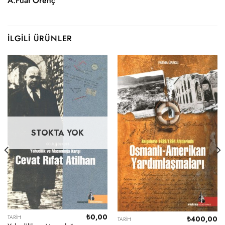
A.Fuat Örenç
İLGILI ÜRÜNLER
STOKTA YOK
₺
0,00
TARIH
₺
400,00
TARIH