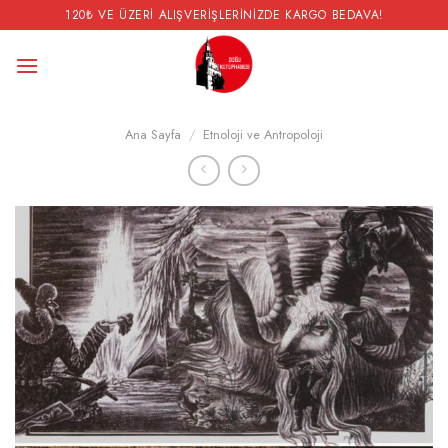
İçeriğe
120₺ VE ÜZERI ALIŞVERIŞLERINIZDE KARGO BEDAVA!
atla
Ana Sayfa
/
Etnoloji ve Antropoloji